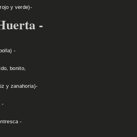
 rojo y verde)-
Huerta -
olla) -
do, bonito,
iz y zanahoria)-
 -
ntresca -