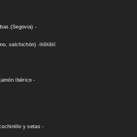
bas (Segovia) -
 lomo, salchichón) -￼￼￼ 
jamón Ibérico -
cochinillo y setas -