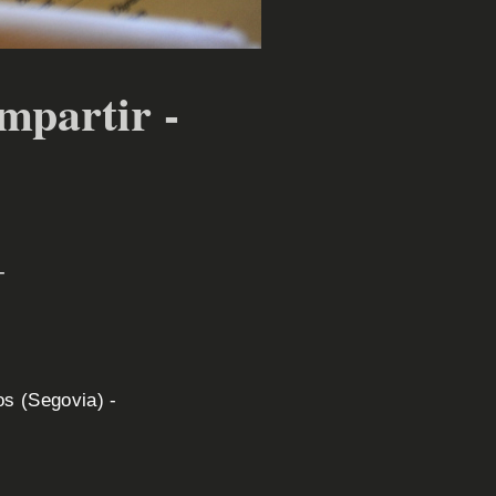
mpartir -
-
os (Segovia) -